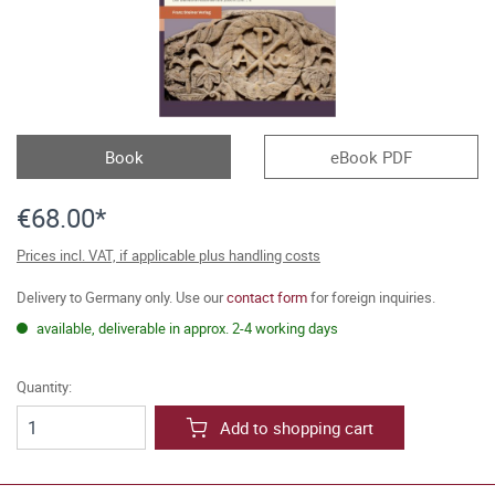
Book
eBook PDF
€68.00*
Prices incl. VAT, if applicable plus handling costs
Delivery to Germany only. Use our
contact form
for foreign inquiries.
available, deliverable in approx. 2-4 working days
Quantity:
Add to shopping cart