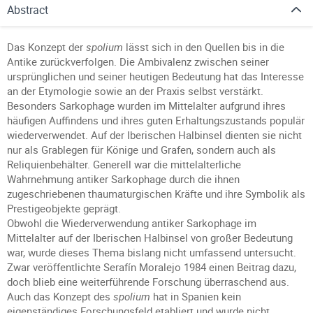
Abstract
Das Konzept der
spolium
lässt sich in den Quellen bis in die
Antike zurückverfolgen. Die Ambivalenz zwischen seiner
ursprünglichen und seiner heutigen Bedeutung hat das Interesse
an der Etymologie sowie an der Praxis selbst verstärkt.
Besonders Sarkophage wurden im Mittelalter aufgrund ihres
häufigen Auffindens und ihres guten Erhaltungszustands populär
wiederverwendet. Auf der Iberischen Halbinsel dienten sie nicht
nur als Grablegen für Könige und Grafen, sondern auch als
Reliquienbehälter. Generell war die mittelalterliche
Wahrnehmung antiker Sarkophage durch die ihnen
zugeschriebenen thaumaturgischen Kräfte und ihre Symbolik als
Prestigeobjekte geprägt.
Obwohl die Wiederverwendung antiker Sarkophage im
Mittelalter auf der Iberischen Halbinsel von großer Bedeutung
war, wurde dieses Thema bislang nicht umfassend untersucht.
Zwar veröffentlichte Serafín Moralejo 1984 einen Beitrag dazu,
doch blieb eine weiterführende Forschung überraschend aus.
Auch das Konzept des
spolium
hat in Spanien kein
eigenständiges Forschungsfeld etabliert und wurde nicht