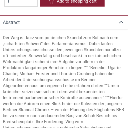
Add to shopping cart
Abstract
Der Weg ist kurz vom politischen Skandal zum Ruf nach dem
„schärfsten Schwert“ des Parlamentarismus. Dabei laufen
Untersuchungsausschüsse den jeweiligen Skandalen nur allzu
oft hinterher: Schwerfällig und beschränkt in der tatsächlichen
Wirkmächtigkeit scheint ihre Aufgabe vor allem in der
Produktion langatmiger Berichte zu liegen.°°°°Benedict Ugarte
Chacón, Michael Förster und Thorsten Grünberg haben die
Arbeit der Untersuchungsausschüsse im Berliner
Abgeordnetenhaus am eigenen Leibe erfahren dürfen.°°Umso
kritischer setzen sie sich mit dem wohl bekanntesten
Instrument parlamentarischer Kontrolle auseinander.°°°°Hierfür
werfen die Autoren einen Blick hinter die Kulissen der jüngeren
Berliner Skandal-Chronik – von der Planung des Flughafens BER
bis zu seinem noch andauernden Bau, von Schah-Besuch bis
Breitscheidplatz. Ihre Forderung: Weg vom
Untersuchungsausschuss als politische Schaubühne und