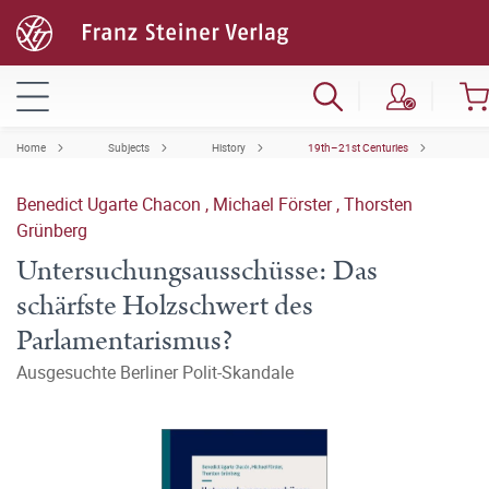
Home
Subjects
History
19th–21st Centuries
Benedict Ugarte Chacon
,
Michael Förster
,
Thorsten
Grünberg
Untersuchungsausschüsse: Das
schärfste Holzschwert des
Parlamentarismus?
Ausgesuchte Berliner Polit-Skandale