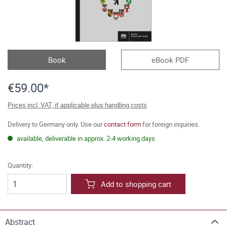
Book
eBook PDF
€59.00*
Prices incl. VAT, if applicable plus handling costs
Delivery to Germany only. Use our
contact form
for foreign inquiries.
available, deliverable in approx. 2-4 working days
Quantity:
Add to shopping cart
Abstract