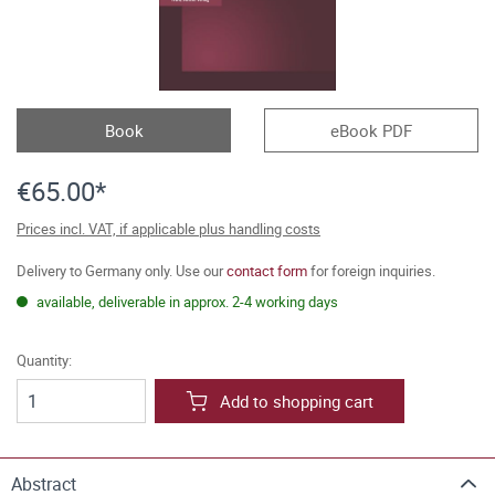
Book
eBook PDF
€65.00*
Prices incl. VAT, if applicable plus handling costs
Delivery to Germany only. Use our
contact form
for foreign inquiries.
available, deliverable in approx. 2-4 working days
Quantity:
Add to shopping cart
Abstract