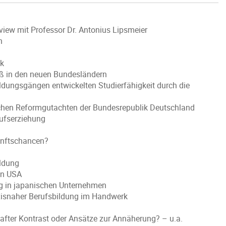
rview mit Professor Dr. Antonius Lipsmeier
n
ik
ß in den neuen Bundesländern
Bildungsgängen entwickelten Studierfähigkeit durch die
tischen Reformgutachten der Bundesrepublik Deutschland
rufserziehung
unftschancen?
ildung
en USA
ng in japanischen Unternehmen
axisnaher Berufsbildung im Handwerk
hafter Kontrast oder Ansätze zur Annäherung? – u.a.