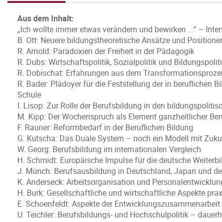
Aus dem Inhalt:
„Ich wollte immer etwas verändern und bewirken ...“ – Inte
B. Ott: Neuere bildungstheoretische Ansätze und Positione
R. Arnold: Paradoxien der Freiheit in der Pädagogik
R. Dubs: Wirtschaftspolitik, Sozialpolitik und Bildungspolit
R. Dobischat: Erfahrungen aus dem Transformationsproze
R. Bader: Plädoyer für die Feststellung der in beruflichen 
Schule
I. Lisop: Zur Rolle der Berufsbildung in den bildungspoli
M. Kipp: Der Wochenspruch als Element ganzheitlicher Be
F. Rauner: Reformbedarf in der Beruflichen Bildung
G. Kutscha: Das Duale System – noch ein Modell mit Zuk
W. Georg: Berufsbildung im internationalen Vergleich
H. Schmidt: Europäische Impulse für die deutsche Weiterb
J. Münch: Berufsausbildung in Deutschland, Japan und d
K. Anderseck: Arbeitsorganisation und Personalentwicklu
H. Burk: Gesellschaftliche und wirtschaftliche Aspekte pr
E. Schoenfeldt: Aspekte der Entwicklungszusammenarbeit
U. Teichler: Berufsbildungs- und Hochschulpolitik – dauer