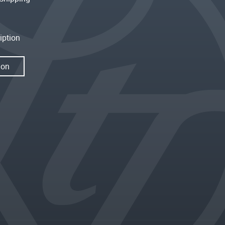
iption
ion