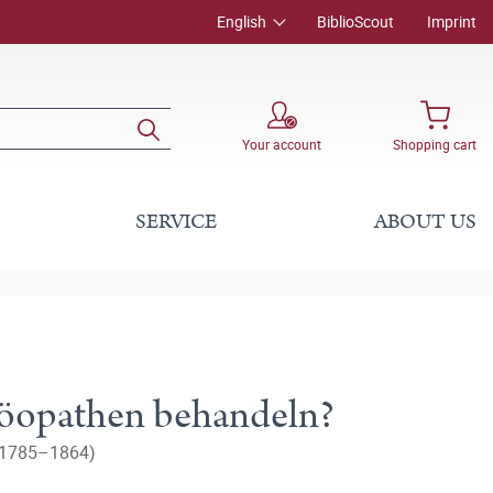
English
BiblioScout
Imprint
Your account
Shopping cart
SERVICE
ABOUT US
möopathen behandeln?
 (1785–1864)