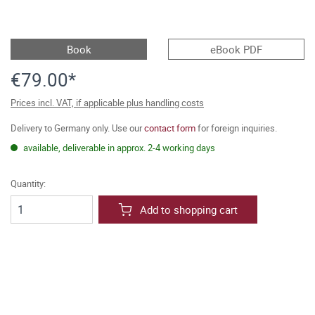
Book
eBook PDF
€79.00*
Prices incl. VAT, if applicable plus handling costs
Delivery to Germany only. Use our
contact form
for foreign inquiries.
available, deliverable in approx. 2-4 working days
Quantity:
Add to shopping cart