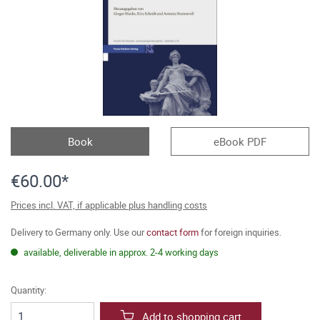
Book
eBook PDF
€60.00*
Prices incl. VAT, if applicable plus handling costs
Delivery to Germany only. Use our
contact form
for foreign inquiries.
available, deliverable in approx. 2-4 working days
Quantity:
Add to shopping cart