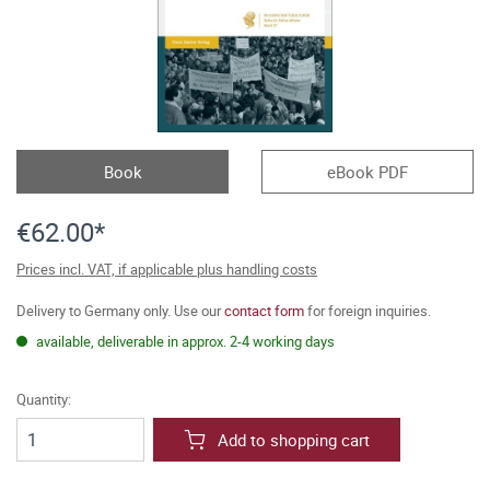
Book
eBook PDF
€62.00*
Prices incl. VAT, if applicable plus handling costs
Delivery to Germany only. Use our
contact form
for foreign inquiries.
available, deliverable in approx. 2-4 working days
Quantity:
Add to shopping cart