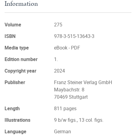
Information
Volume
275
ISBN
978-3-515-13643-3
Media type
eBook - PDF
Edition number
1.
Copyright year
2024
Publisher
Franz Steiner Verlag GmbH
Maybachstr. 8
70469 Stuttgart
Length
811 pages
Illustrations
9 b/w figs., 13 col. figs.
Language
German