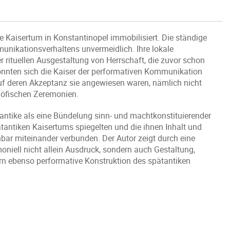
 Kaisertum in Konstantinopel immobilisiert. Die ständige
nikationsverhaltens unvermeidlich. Ihre lokale
 rituellen Ausgestaltung von Herrschaft, die zuvor schon
konnten sich die Kaiser der performativen Kommunikation
auf deren Akzeptanz sie angewiesen waren, nämlich nicht
höfischen Zeremonien.
tantike als eine Bündelung sinn- und machtkonstituierender
ätantiken Kaisertums spiegelten und die ihnen Inhalt und
bar miteinander verbunden. Der Autor zeigt durch eine
iell nicht allein Ausdruck, sondern auch Gestaltung,
ern ebenso performative Konstruktion des spätantiken