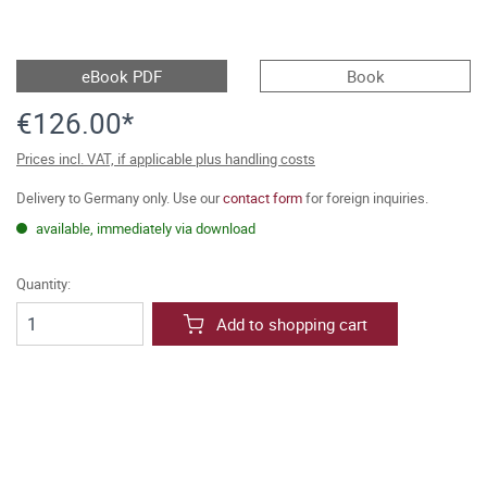
eBook PDF
Book
€126.00*
Prices incl. VAT, if applicable plus handling costs
Delivery to Germany only. Use our
contact form
for foreign inquiries.
available, immediately via download
Quantity:
Add to shopping cart