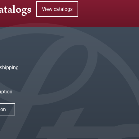
atalogs
View catalogs
shipping
iption
ion