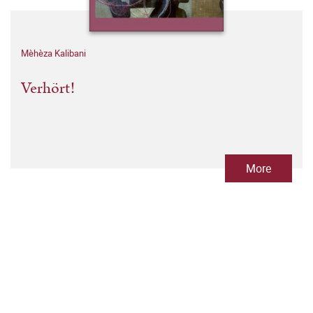
Mèhèza Kalibani
Verhört!
More