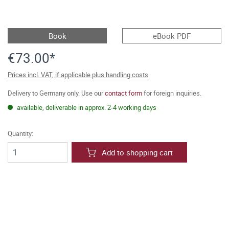
Book
eBook PDF
€73.00*
Prices incl. VAT, if applicable plus handling costs
Delivery to Germany only. Use our
contact form
for foreign inquiries.
available, deliverable in approx. 2-4 working days
Quantity:
Add to shopping cart