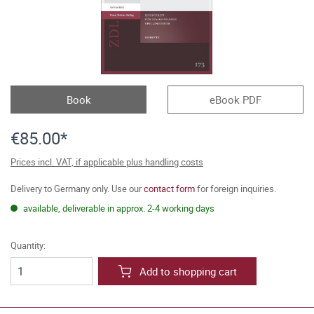
Book
eBook PDF
€85.00*
Prices incl. VAT, if applicable plus handling costs
Delivery to Germany only. Use our
contact form
for foreign inquiries.
available, deliverable in approx. 2-4 working days
Quantity:
Add to shopping cart