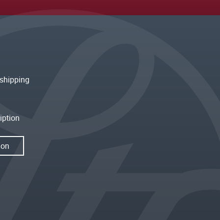
shipping
iption
ion