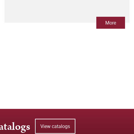
More
atalogs
View catalogs