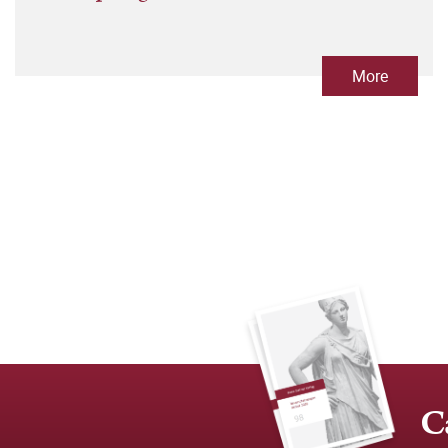
More
C