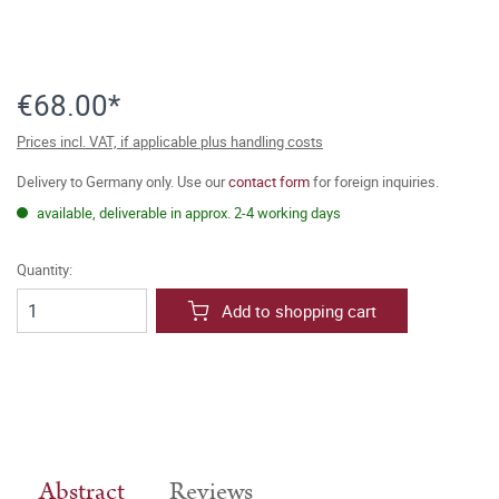
€68.00*
Prices incl. VAT, if applicable plus handling costs
Delivery to Germany only. Use our
contact form
for foreign inquiries.
available, deliverable in approx. 2-4 working days
Quantity:
Add to shopping cart
Abstract
Reviews