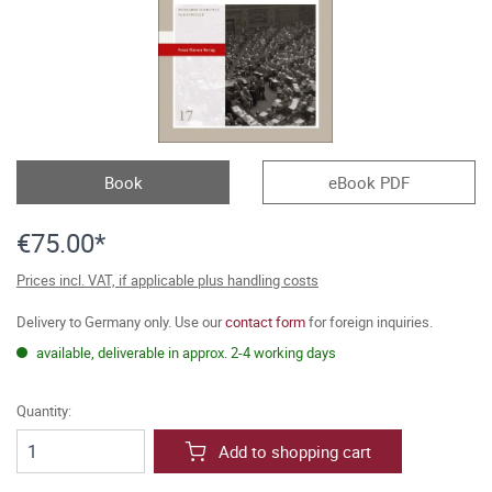
Book
eBook PDF
€75.00*
Prices incl. VAT, if applicable plus handling costs
Delivery to Germany only. Use our
contact form
for foreign inquiries.
available, deliverable in approx. 2-4 working days
Quantity:
Add to shopping cart