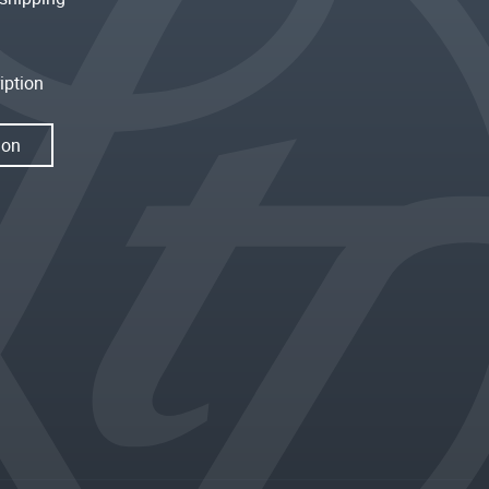
iption
ion