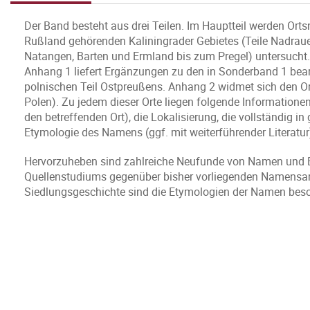
Der Band besteht aus drei Teilen. Im Hauptteil werden Orts
Rußland gehörenden Kaliningrader Gebietes (Teile Nadrauen
Natangen, Barten und Ermland bis zum Pregel) untersucht.
Anhang 1 liefert Ergänzungen zu den in Sonderband 1 bear
polnischen Teil Ostpreußens. Anhang 2 widmet sich den O
Polen). Zu jedem dieser Orte liegen folgende Informationen
den betreffenden Ort), die Lokalisierung, die vollständig 
Etymologie des Namens (ggf. mit weiterführender Literatur
Hervorzuheben sind zahlreiche Neufunde von Namen und Be
Quellenstudiums gegenüber bisher vorliegenden Namensa
Siedlungsgeschichte sind die Etymologien der Namen beso