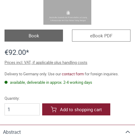
Book
eBook PDF
€92.00*
Prices incl. VAT, if applicable plus handling costs
Delivery to Germany only. Use our
contact form
for foreign inquiries.
available, deliverable in approx. 2-4 working days
Quantity:
Add to shopping cart
Abstract