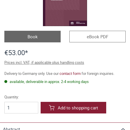
Book
eBook PDF
€53.00*
Prices incl. VAT, if applicable plus handling costs
Delivery to Germany only. Use our
contact form
for foreign inquiries.
available, deliverable in approx. 2-4 working days
Quantity:
Add to shopping cart
Abstract