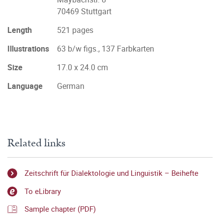
70469 Stuttgart
Length
521 pages
Illustrations
63 b/w figs., 137 Farbkarten
Size
17.0 x 24.0 cm
Language
German
Related links
Zeitschrift für Dialektologie und Linguistik – Beihefte
To eLibrary
Sample chapter (PDF)