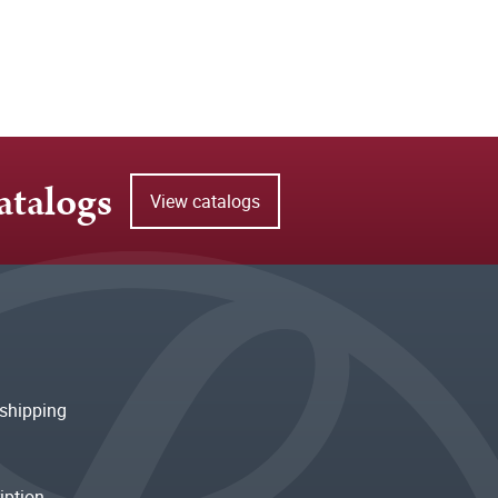
atalogs
View catalogs
shipping
iption