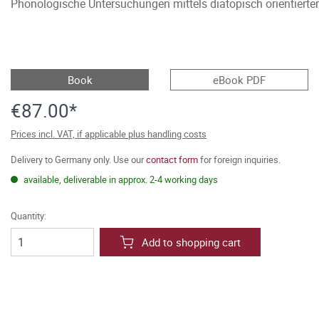
Phonologische Untersuchungen mittels diatopisch orientierte
Book
eBook PDF
€87.00*
Prices incl. VAT, if applicable plus handling costs
Delivery to Germany only. Use our
contact form
for foreign inquiries.
available, deliverable in approx. 2-4 working days
Quantity:
Add to shopping cart