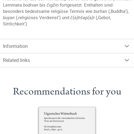
Lemmata
bodivan
bis
čigžin
fortgesetzt. Enthalten sind
besonders bedeutsame religiöse Termini wie
burhan
(‚Buddha‘),
buyan
(‚religiöses Verdienst‘) und
č(a)hšap(a)t
(,Gebot,
Sittlichkeit‘).
Information
Related links
Recommendations for you