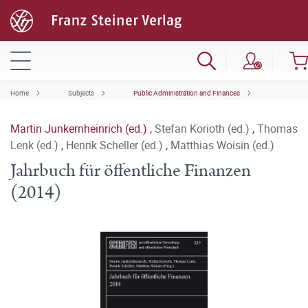
Home
Subjects
Public Administration and Finances
Martin Junkernheinrich (ed.)
,
Stefan Korioth (ed.)
,
Thomas
Lenk (ed.)
,
Henrik Scheller (ed.)
,
Matthias Woisin (ed.)
Jahrbuch für öffentliche Finanzen
(2014)