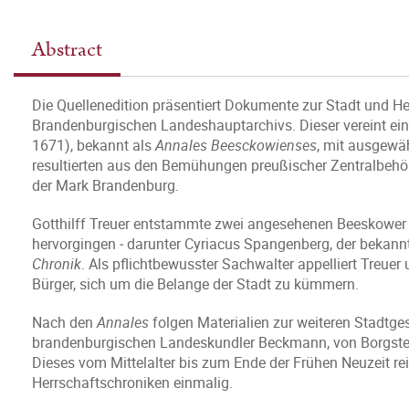
Abstract
Die Quellenedition präsentiert Dokumente zur Stadt und 
Brandenburgischen Landeshauptarchivs. Dieser vereint ein
1671), bekannt als
Annales Beesckowienses
, mit ausgewä
resultierten aus den Bemühungen preußischer Zentralbeh
der Mark Brandenburg.
Gotthilff Treuer entstammte zwei angesehenen Beeskower F
hervorgingen ‒ darunter Cyriacus Spangenberg, der bekannt
Chronik
. Als pflichtbewusster Sachwalter appelliert Treue
Bürger, sich um die Belange der Stadt zu kümmern.
Nach den
Annales
folgen Materialien zur weiteren Stadtge
brandenburgischen Landeskundler Beckmann, von Borgstede
Dieses vom Mittelalter bis zum Ende der Frühen Neuzeit r
Herrschaftschroniken einmalig.