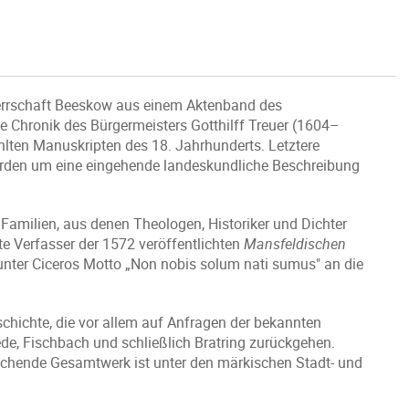
Herrschaft Beeskow aus einem Aktenband des
e Chronik des Bürgermeisters Gotthilff Treuer (1604–
hlten Manuskripten des 18. Jahrhunderts. Letztere
örden um eine eingehende landeskundliche Beschreibung
amilien, aus denen Theologen, Historiker und Dichter
e Verfasser der 1572 veröffentlichten
Mansfeldischen
r unter Ciceros Motto „Non nobis solum nati sumus" an die
schichte, die vor allem auf Anfragen der bekannten
, Fischbach und schließlich Bratring zurückgehen.
eichende Gesamtwerk ist unter den märkischen Stadt- und