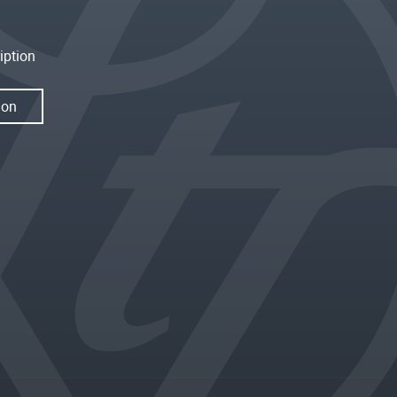
iption
ion