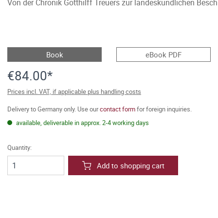
Von der Chronik Gotthilff Treuers zur landeskundlichen Besc
Book
eBook PDF
€84.00*
Prices incl. VAT, if applicable plus handling costs
Delivery to Germany only. Use our
contact form
for foreign inquiries.
available, deliverable in approx. 2-4 working days
Quantity:
Add to shopping cart