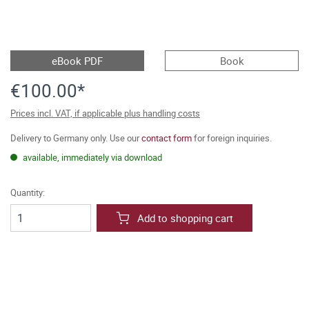
eBook PDF
Book
€100.00*
Prices incl. VAT, if applicable plus handling costs
Delivery to Germany only. Use our
contact form
for foreign inquiries.
available, immediately via download
Quantity:
Add to shopping cart