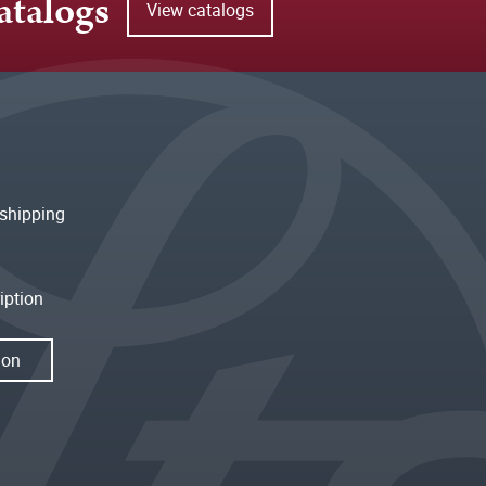
atalogs
View catalogs
shipping
iption
ion