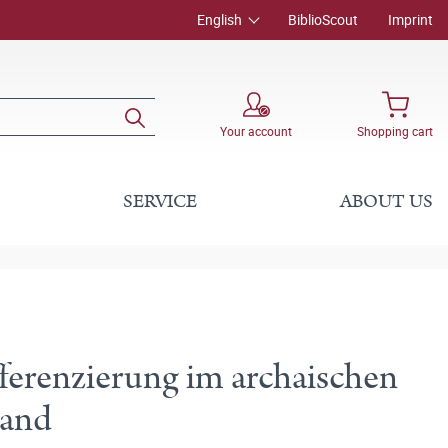
English
BiblioScout
Imprint
Your account
Shopping cart
SERVICE
ABOUT US
ifferenzierung im archaischen
land