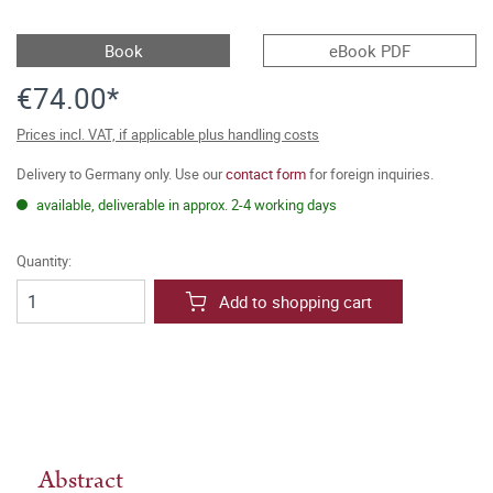
Book
eBook PDF
€74.00*
Prices incl. VAT, if applicable plus handling costs
Delivery to Germany only. Use our
contact form
for foreign inquiries.
available, deliverable in approx. 2-4 working days
Quantity:
Add to shopping cart
Abstract