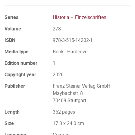
Series
Historia – Einzelschriften
Volume
278
ISBN
978-3-515-14202-1
Media type
Book - Hardcover
Edition number
1.
Copyright year
2026
Publisher
Franz Steiner Verlag GmbH
Maybachstr. 8
70469 Stuttgart
Length
352 pages
Size
17.0 x 24.0 cm
Language
German