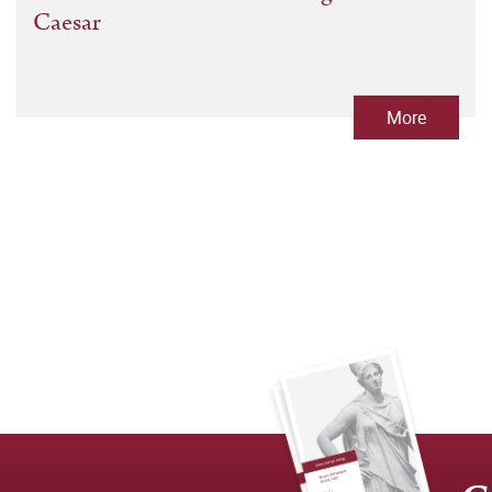
Caesar
More