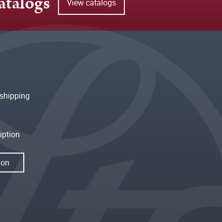
atalogs
View catalogs
shipping
iption
ion