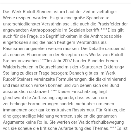
Das Werk Rudolf Steiners ist im Lauf der Zeit in vielfältiger
Weise rezipiert worden. Es gibt eine große Spannbreite
unterschiedlichster Verständnisse , die auch die Praxisfelder der
angewandten Anthroposophie im Sozialen betrifft.°°°°Dies gilt
auch für die Frage, ob Begrifflichkeiten in die Anthroposophie
eingeflossen sind, die nach heutigem Verständnis als
Rassismen angesehen werden müssen. Die Debatte darüber ist
als neueres Phänomen in der Rezeption des Werks von Rudolf
Steiner anzusehen.°°°°Im Jahr 2007 hat der Bund der Freien
Waldorfschulen in Deutschland mit der »Stuttgarter Erklärung«
Stellung zu dieser Frage bezogen: Danach gibt es im Werk
Rudolf Steiners vereinzelte Formulierungen, die diskriminierend
und rassistisch wirken können und von denen sich der Bund
ausdrücklich distanziert.°°°°Dieser Einschätzung liegt
gleichwohl die Auffassung zugrunde, dass es sich um
zeitbedingte Formulierungen handelt, nicht aber um einen
immanenten oder gar konstitutiven Rassismus. Für Kritiker, die
eine gegenteilige Meinung vertreten, spielen die genannten
Argumente keine Rolle. Sie werfen der Waldorfschulbewegung
vor, sie scheue die kritische Aufarbeitung des Themas.°°°°Es ist