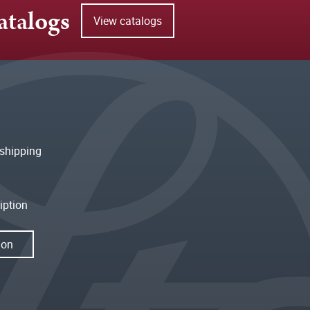
atalogs
View catalogs
shipping
iption
ion