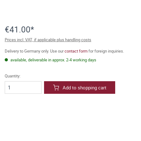
€41.00*
Prices incl. VAT, if applicable plus handling costs
Delivery to Germany only. Use our
contact form
for foreign inquiries.
available, deliverable in approx. 2-4 working days
Quantity:
Add to shopping cart