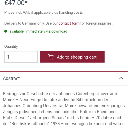
€47.00*
Prices incl. VAT, if applicable plus handling costs
Delivery to Germany only. Use our
contact form
for foreign inquiries.
available, immediately via download
Quantity:
Add to shopping cart
Abstract
Beiträge zur Geschichte der Johannes Gutenberg-Univer­sität
Mainz – Neue Folge Die alte Jüdische Bibliothek an der
Johannes Gutenberg-Universität Mainz bewahrt ein einzigartiges
Zeugnis jüdischen Lebens und jüdischer Kultur in Rheinland-
Pfalz. Dieser "verborgene Schatz" ist bis heute – 70 Jahre nach
der "Reichskristallnacht" 1938 – nur wenigen bekannt und wurde