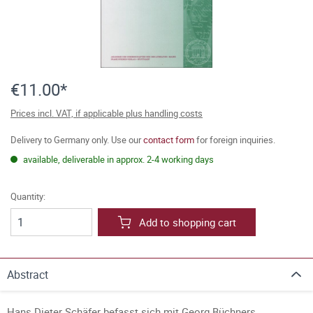
€11.00*
Prices incl. VAT, if applicable plus handling costs
Delivery to Germany only. Use our
contact form
for foreign inquiries.
available, deliverable in approx. 2-4 working days
Quantity:
Add to shopping cart
Abstract
Hans Dieter Schäfer befasst sich mit Georg Büchners