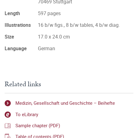
70469 Stuttgart
Length
597 pages
Illustrations
16 b/w figs., 8 b/w tables, 4 b/w diag.
Size
17.0 x 24.0 cm
Language
German
Related links
Medizin, Gesellschaft und Geschichte – Beihefte
To eLibrary
Sample chapter (PDF)
Table of contents (PDF)