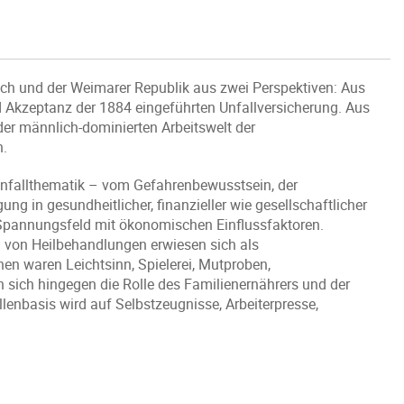
eich und der Weimarer Republik aus zwei Perspektiven: Aus
nd Akzeptanz der 1884 eingeführten Unfallversicherung. Aus
 der männlich-dominierten Arbeitswelt der
n.
unfallthematik – vom Gefahrenbewusstsein, der
ng in gesundheitlicher, finanzieller wie gesellschaftlicher
m Spannungsfeld mit ökonomischen Einflussfaktoren.
von Heilbehandlungen erwiesen sich als
en waren Leichtsinn, Spielerei, Mutproben,
n sich hingegen die Rolle des Familienernährers und der
lenbasis wird auf Selbstzeugnisse, Arbeiterpresse,