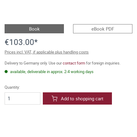
Book
eBook PDF
€103.00*
Prices incl. VAT, if applicable plus handling costs
Delivery to Germany only. Use our
contact form
for foreign inquiries.
available, deliverable in approx. 2-4 working days
Quantity:
Add to shopping cart