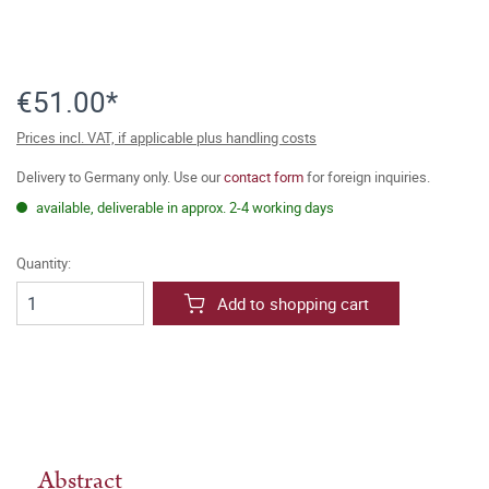
€51.00*
Prices incl. VAT, if applicable plus handling costs
Delivery to Germany only. Use our
contact form
for foreign inquiries.
available, deliverable in approx. 2-4 working days
Quantity:
Add to shopping cart
Abstract