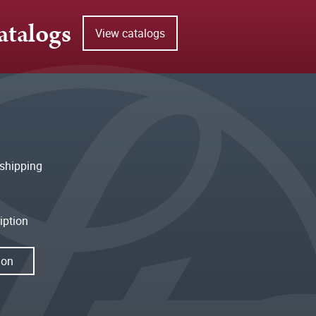
atalogs
View catalogs
shipping
iption
ion