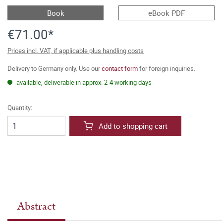
Book
eBook PDF
€71.00*
Prices incl. VAT, if applicable plus handling costs
Delivery to Germany only. Use our
contact form
for foreign inquiries.
available, deliverable in approx. 2-4 working days
Quantity:
Add to shopping cart
Abstract