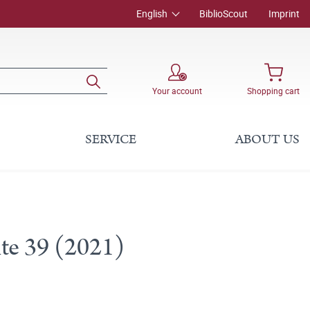
English
BiblioScout
Imprint
Your account
Shopping cart
SERVICE
ABOUT US
hte 39 (2021)