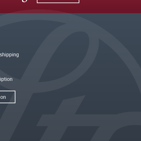
shipping
iption
ion