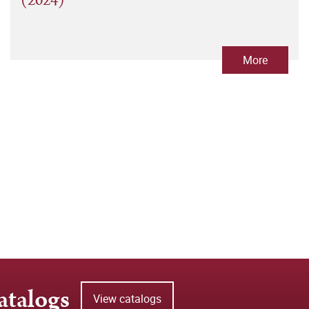
(2024)
More
atalogs
View catalogs