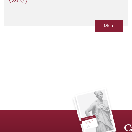
(2025)
More
C