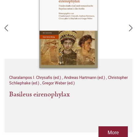
Charalampos I. Chrysafis (ed.)
,
Andreas Hartmann (ed.)
,
Christopher
Schliephake (ed.)
,
Gregor Weber (ed.)
Basileus eirenophylax
More