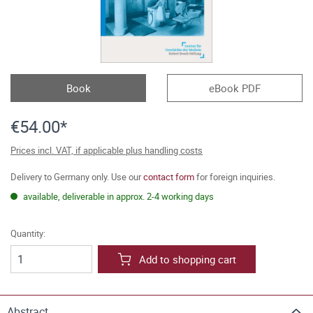
Book
eBook PDF
€54.00*
Prices incl. VAT, if applicable plus handling costs
Delivery to Germany only. Use our
contact form
for foreign inquiries.
available, deliverable in approx. 2-4 working days
Quantity:
Add to shopping cart
Abstract