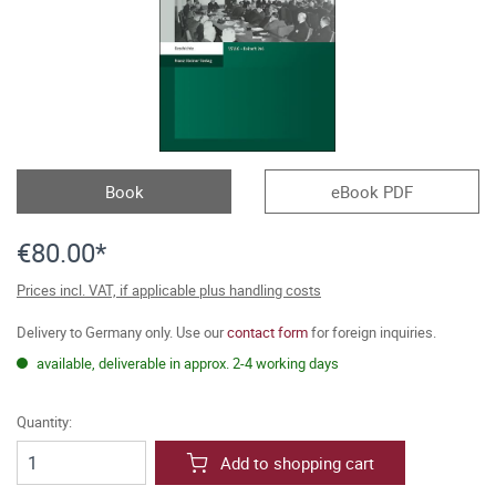
Book
eBook PDF
€80.00*
Prices incl. VAT, if applicable plus handling costs
Delivery to Germany only. Use our
contact form
for foreign inquiries.
available, deliverable in approx. 2-4 working days
Quantity:
Add to shopping cart