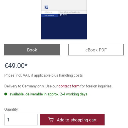
Book
eBook PDF
€49.00*
Prices incl. VAT, if applicable plus handling costs
Delivery to Germany only. Use our
contact form
for foreign inquiries.
available, deliverable in approx. 2-4 working days
Quantity:
Add to shopping cart