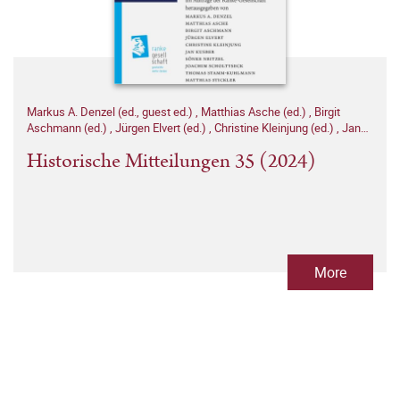
Markus A. Denzel (ed., guest ed.)
,
Matthias Asche (ed.)
,
Birgit
Aschmann (ed.)
,
Jürgen Elvert (ed.)
,
Christine Kleinjung (ed.)
,
Jan
Kusber (ed.)
,
Sönke Neitzel (ed.)
,
Joachim Scholtyseck (ed.)
,
Historische Mitteilungen 35 (2024)
Thomas Stamm-Kuhlmann (ed.)
,
Matthias Stickler (ed.)
More