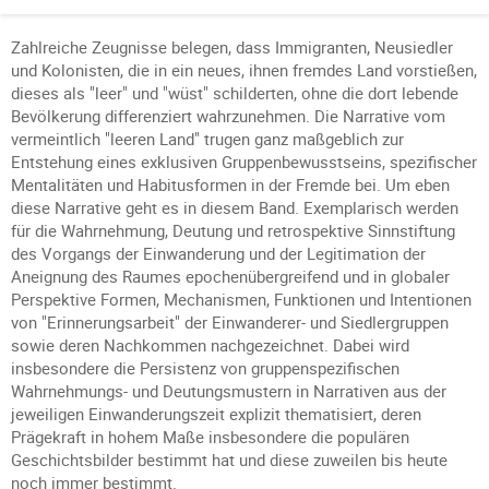
Zahlreiche Zeugnisse belegen, dass Immigranten, Neusiedler
und Kolonisten, die in ein neues, ihnen fremdes Land vorstießen,
dieses als "leer" und "wüst" schilderten, ohne die dort lebende
Bevölkerung differenziert wahrzunehmen. Die Narrative vom
vermeintlich "leeren Land" trugen ganz maßgeblich zur
Entstehung eines exklusiven Gruppenbewusstseins, spezifischer
Mentalitäten und Habitusformen in der Fremde bei. Um eben
diese Narrative geht es in diesem Band. Exemplarisch werden
für die Wahrnehmung, Deutung und retrospektive Sinnstiftung
des Vorgangs der Einwanderung und der Legitimation der
Aneignung des Raumes epochenübergreifend und in globaler
Perspektive Formen, Mechanismen, Funktionen und Intentionen
von "Erinnerungsarbeit" der Einwanderer- und Siedlergruppen
sowie deren Nachkommen nachgezeichnet. Dabei wird
insbesondere die Persistenz von gruppenspezifischen
Wahrnehmungs- und Deutungsmustern in Narrativen aus der
jeweiligen Einwanderungszeit explizit thematisiert, deren
Prägekraft in hohem Maße insbesondere die populären
Geschichtsbilder bestimmt hat und diese zuweilen bis heute
noch immer bestimmt.