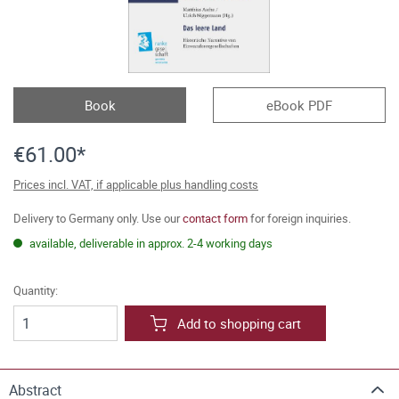
Book
eBook PDF
€61.00*
Prices incl. VAT, if applicable plus handling costs
Delivery to Germany only. Use our
contact form
for foreign inquiries.
available, deliverable in approx. 2-4 working days
Quantity:
Add to shopping cart
Abstract