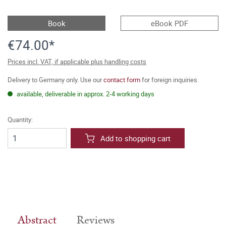
Book
eBook PDF
€74.00*
Prices incl. VAT, if applicable plus handling costs
Delivery to Germany only. Use our
contact form
for foreign inquiries.
available, deliverable in approx. 2-4 working days
Quantity:
Add to shopping cart
Abstract
Reviews