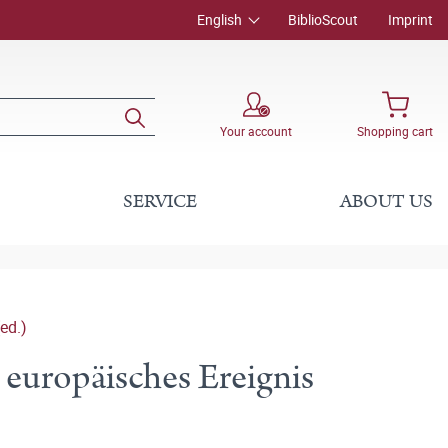
English
BiblioScout
Imprint
Your account
Shopping cart
SERVICE
ABOUT US
ed.)
 europäisches Ereignis