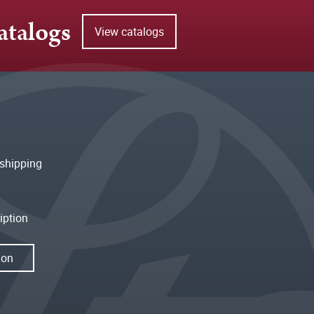
atalogs
View catalogs
shipping
iption
ion