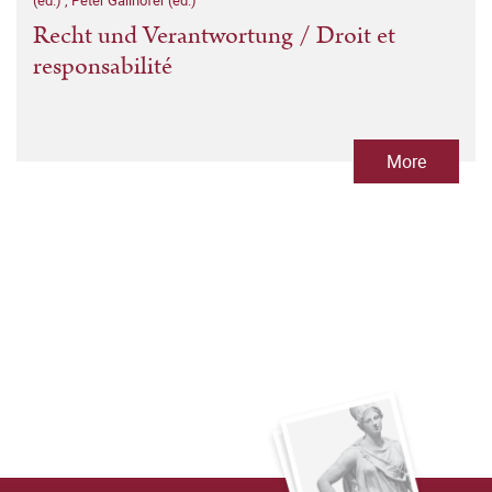
(ed.)
,
Peter Gailhofer (ed.)
Recht und Verantwortung / Droit et
responsabilité
More