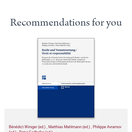
Recommendations for you
Bénédict Winiger (ed.)
,
Matthias Mahlmann (ed.)
,
Philippe Avramov