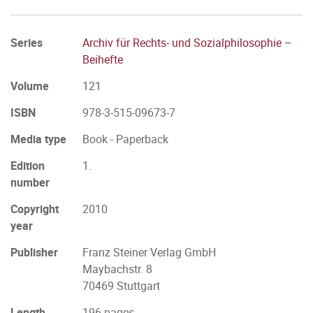
Series
Archiv für Rechts- und Sozialphilosophie –
Beihefte
Volume
121
ISBN
978-3-515-09673-7
Media type
Book - Paperback
Edition
1.
number
Copyright
2010
year
Publisher
Franz Steiner Verlag GmbH
Maybachstr. 8
70469 Stuttgart
Length
196 pages