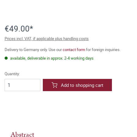
€49.00*
Prices incl. VAT, if applicable plus handling costs
Delivery to Germany only. Use our
contact form
for foreign inquiries.
available, deliverable in approx. 2-4 working days
Quantity:
Add to shopping cart
Abstract