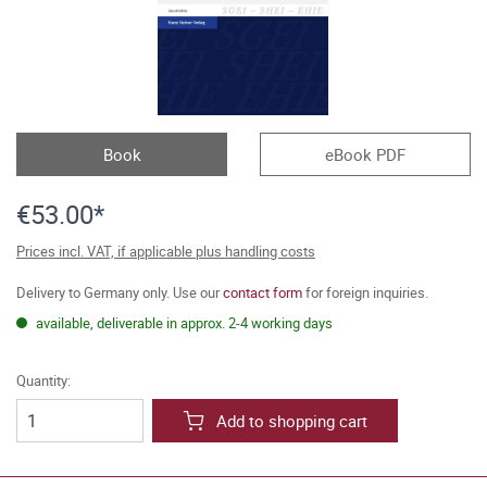
Book
eBook PDF
€53.00*
Prices incl. VAT, if applicable plus handling costs
Delivery to Germany only. Use our
contact form
for foreign inquiries.
available, deliverable in approx. 2-4 working days
Quantity:
Add to shopping cart