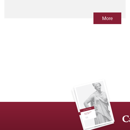
More
C