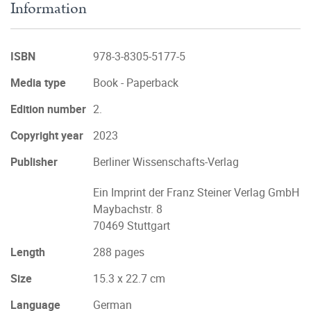
Information
ISBN
978-3-8305-5177-5
Media type
Book - Paperback
Edition number
2.
Copyright year
2023
Publisher
Berliner Wissenschafts-Verlag
Ein Imprint der Franz Steiner Verlag GmbH
Maybachstr. 8
70469 Stuttgart
Length
288 pages
Size
15.3 x 22.7 cm
Language
German