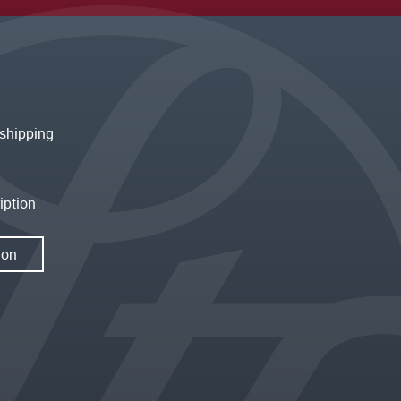
shipping
iption
ion