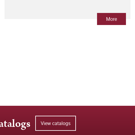
More
atalogs
View catalogs