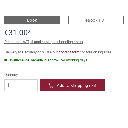
Book
eBook PDF
€31.00*
Prices incl. VAT, if applicable plus handling costs
Delivery to Germany only. Use our
contact form
for foreign inquiries.
available, deliverable in approx. 2-4 working days
Quantity:
Add to shopping cart