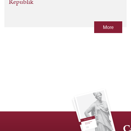
Republik
More
C