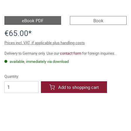
eBook PDF
Book
€65.00*
Prices incl. VAT, if applicable plus handling costs
Delivery to Germany only. Use our
contact form
for foreign inquiries.
available, immediately via download
Quantity:
Add to shopping cart