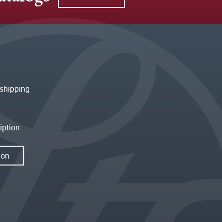
shipping
iption
ion