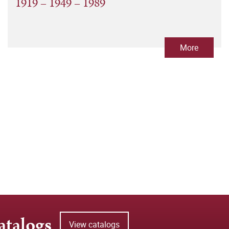
1919 – 1949 – 1989
More
atalogs
View catalogs