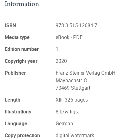
Information
ISBN
978-3-515-12684-7
Media type
eBook - PDF
Edition number
1.
Copyright year
2020
Publisher
Franz Steiner Verlag GmbH
Maybachstr. 8
70469 Stuttgart
Length
XIII, 326 pages
Illustrations
8 b/w figs.
Language
German
Copy protection
digital watermark