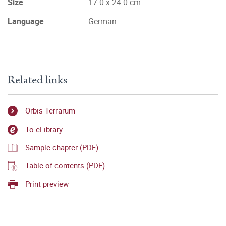
Size
17.0 x 24.0 cm
Language
German
Related links
Orbis Terrarum
To eLibrary
Sample chapter (PDF)
Table of contents (PDF)
Print preview