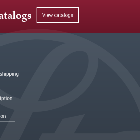
atalogs
View catalogs
shipping
iption
ion