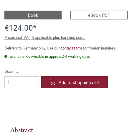
Book
eBook PDF
€124.00*
Prices incl. VAT, if applicable plus handling costs
Delivery to Germany only. Use our
contact form
for foreign inquiries.
available, deliverable in approx. 2-4 working days
Quantity:
Add to shopping cart
Abstract