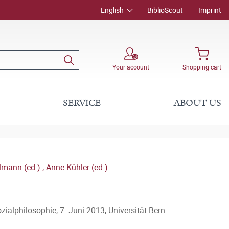
English
BiblioScout
Imprint
Your account
Shopping cart
SERVICE
ABOUT US
lmann (ed.)
,
Anne Kühler (ed.)
ialphilosophie, 7. Juni 2013, Universität Bern