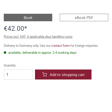
Book
eBook PDF
€42.00*
Prices incl. VAT, if applicable plus handling costs
Delivery to Germany only. Use our
contact form
for foreign inquiries.
available, deliverable in approx. 2-4 working days
Quantity:
Add to shopping cart