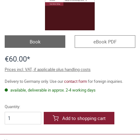
Book
eBook PDF
€60.00*
Prices incl. VAT, if applicable plus handling costs
Delivery to Germany only. Use our
contact form
for foreign inquiries.
available, deliverable in approx. 2-4 working days
Quantity:
Add to shopping cart