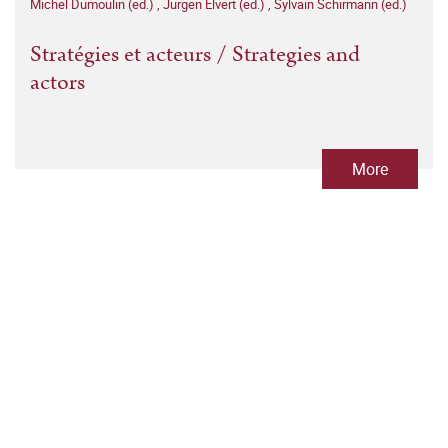
Michel Dumoulin (ed.)
,
Jürgen Elvert (ed.)
,
Sylvain Schirmann (ed.)
Stratégies et acteurs / Strategies and
actors
More