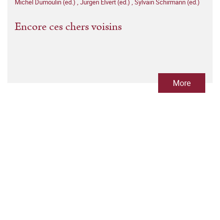
Michel Dumoulin (ed.)
,
Jürgen Elvert (ed.)
,
Sylvain Schirmann (ed.)
Encore ces chers voisins
More