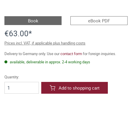
Book
eBook PDF
€63.00*
Prices incl. VAT, if applicable plus handling costs
Delivery to Germany only. Use our
contact form
for foreign inquiries.
available, deliverable in approx. 2-4 working days
Quantity:
Add to shopping cart