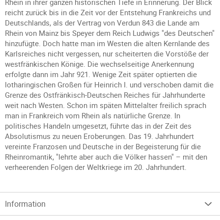
Rhein in ihrer ganzen historischen Tiefe in Erinnerung. Der Blick
reicht zurück bis in die Zeit vor der Entstehung Frankreichs und
Deutschlands, als der Vertrag von Verdun 843 die Lande am
Rhein von Mainz bis Speyer dem Reich Ludwigs "des Deutschen"
hinzufügte. Doch hatte man im Westen die alten Kernlande des
Karlsreiches nicht vergessen, nur scheiterten die Vorstöße der
westfränkischen Könige. Die wechselseitige Anerkennung
erfolgte dann im Jahr 921. Wenige Zeit später optierten die
lotharingischen Großen für Heinrich I. und verschoben damit die
Grenze des Ostfränkisch-Deutschen Reiches für Jahrhunderte
weit nach Westen. Schon im späten Mittelalter freilich sprach
man in Frankreich vom Rhein als natürliche Grenze. In
politisches Handeln umgesetzt, führte das in der Zeit des
Absolutismus zu neuen Eroberungen. Das 19. Jahrhundert
vereinte Franzosen und Deutsche in der Begeisterung für die
Rheinromantik, "lehrte aber auch die Völker hassen" – mit den
verheerenden Folgen der Weltkriege im 20. Jahrhundert.
Information