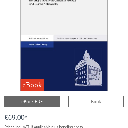
eBook
eBook PDF
Book
€69.00*
Prices incl. VAT, if applicable plus handling costs