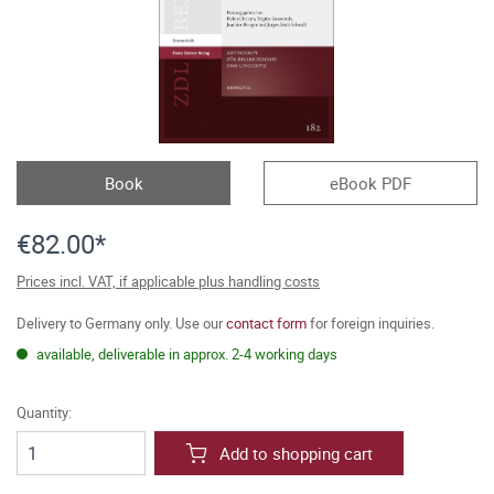
Book
eBook PDF
€82.00*
Prices incl. VAT, if applicable plus handling costs
Delivery to Germany only. Use our
contact form
for foreign inquiries.
available, deliverable in approx. 2-4 working days
Quantity:
Add to shopping cart