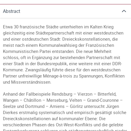
Abstract
Etwa 30 französische Städte unterhielten im Kalten Krieg
gleichzeitig eine Städtepartnerschaft mit einer westdeutschen
und einer ostdeutschen Stadt: Dreieckskonstellationen, die
meist nach einem Kommunalwahlsieg der Französischen
Kommunistischen Partei entstanden. Die neue Mehrheit
schloss, oft in Ergänzung zur bestehenden Partnerschaft mit
einer Stadt in der Bundesrepublik, eine weitere mit einer DDR-
Kommune. Zwangsläufig führte diese für den westdeutschen
Partner unfreiwillige Ménage-à-trois zu Spannungen, Konflikten
und Missverständnissen.
Anhand der Fallbeispiele Rendsburg – Vierzon – Bitterfeld,
Wangen – Châtillon – Merseburg, Velten – Grand-Couronne –
Seelze und Dortmund – Amiens – Görlitz untersucht Jürgen
Dierkes erstmalig systematisch und empirisch gesättigt solche
Dreieckskonstellationen auf kommunaler Ebene: Die
verschiedenen Phasen des Ost-West-Konflikts und die gelebte
Systemkonkurrenz schlugen sich städtepartnerschaftlich nieder