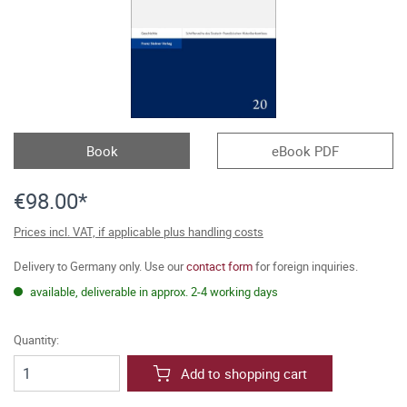
Book
eBook PDF
€98.00*
Prices incl. VAT, if applicable plus handling costs
Delivery to Germany only. Use our
contact form
for foreign inquiries.
available, deliverable in approx. 2-4 working days
Quantity:
Add to shopping cart