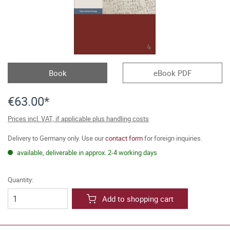
Book
eBook PDF
€63.00*
Prices incl. VAT, if applicable plus handling costs
Delivery to Germany only. Use our
contact form
for foreign inquiries.
available, deliverable in approx. 2-4 working days
Quantity:
Add to shopping cart