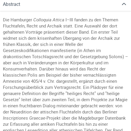
Abstract
Die Hamburger
Colloquia Attica
I–III fanden zu den Themen
Fluchtafeln, Recht und Archaik statt. Eine Auswahl der dort
gehaltenen Vorträge präsentiert dieser Band. Ein erster Teil
widmet sich dem krisenhaften Übergang von der Archaik zur
frühen Klassik, der sich in einer Welle der
Gesetzeskodifikationen manifestierte (in Athen im
drakontischen Totschlagsrecht und der Gesetzgebung Solons) –
aber auch in Veränderungen in der Körperkultur und im
Konsumverhalten. Darüber hinaus wird das Recht der
klassischen Polis am Beispiel der bisher vernachlässigten
Amnestie von 405/4 v. Chr. dargestellt, ergänzt durch einen
Forschungsüberblick zum Vertragsrecht. Ein Plädoyer für eine
genauere Definition der Begriffe "heiliges Recht" und "heilige
Gesetze" leitet über zum zweiten Teil, in dem Projekte zur Magie
in einen fruchtbaren Dialog miteinander gebracht werden: von
der Neuedition der attischen Fluchtafeln durch das Berliner
Inscriptiones Graecae
-Projekt über die Magdeburger Datenbank
zur Erfassung aller antiken Fluchtafeln bis hin zu einer
englischen Leseedition aller athenischen Täfelchen. Der Band