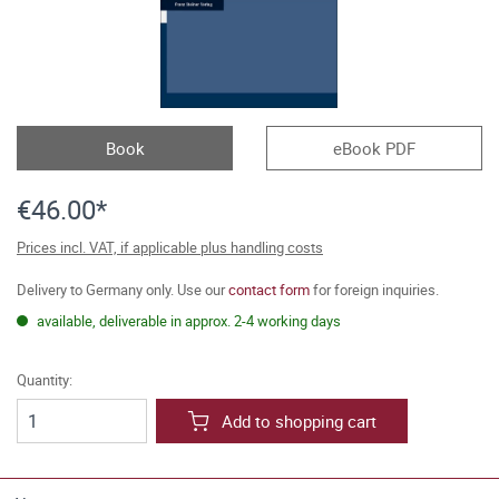
Book
eBook PDF
€46.00*
Prices incl. VAT, if applicable plus handling costs
Delivery to Germany only. Use our
contact form
for foreign inquiries.
available, deliverable in approx. 2-4 working days
Quantity:
Add to shopping cart