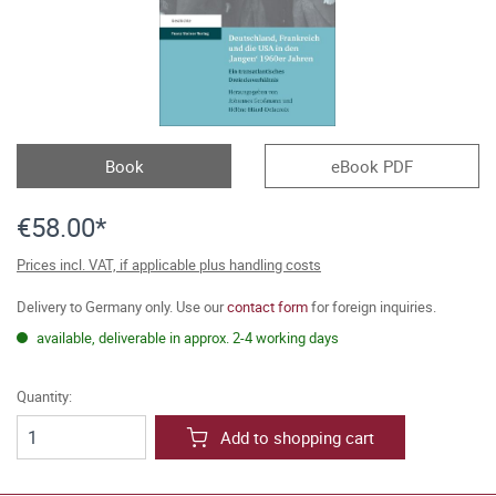
Book
eBook PDF
€58.00*
Prices incl. VAT, if applicable plus handling costs
Delivery to Germany only. Use our
contact form
for foreign inquiries.
available, deliverable in approx. 2-4 working days
Quantity:
Add to shopping cart